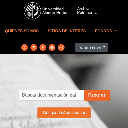
Skip to main content
QUIENES SOMOS
SITIOS DE INTERÉS
FONDOS
Iniciar sesión
Buscar
Búsqueda Avanzada »