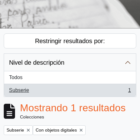
Restringir resultados por:
Nivel de descripción
Todos
Subserie
1
, 1 resultados
Mostrando 1 resultados
Colecciones
Remove filter:
Remove filter:
Subserie
Con objetos digitales