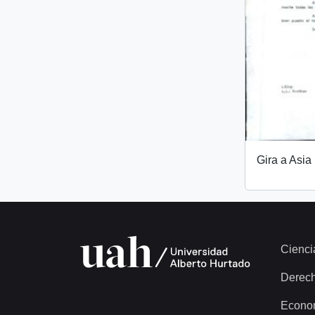
Gira a Asia
Cienci
Derec
Econo