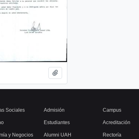
Añadir al portapapeles
as Sociales
Admisión
Campus
ho
Estudiantes
Acreditación
mía y Negocios
Alumni UAH
Rectoría