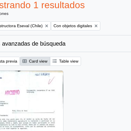
trando 1 resultados
iones
Remove filter:
tructora Eseval (Chile)
Con objetos digitales
 avanzadas de búsqueda
sta previa
Card view
Table view