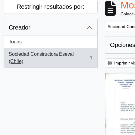
Mos
Restringir resultados por:
Colecc
Remove filter:
Creador
Sociedad Cons
Todos
Opciones
Sociedad Constructora Eseval
1
, 1 resultados
(Chile)
Imprimir vi