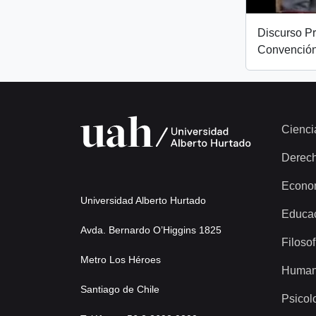
Discurso Pr
Convención
Cienci
Derec
Econo
Universidad Alberto Hurtado
Educa
Avda. Bernardo O’Higgins 1825
Filosof
Metro Los Héroes
Human
Santiago de Chile
Psicol