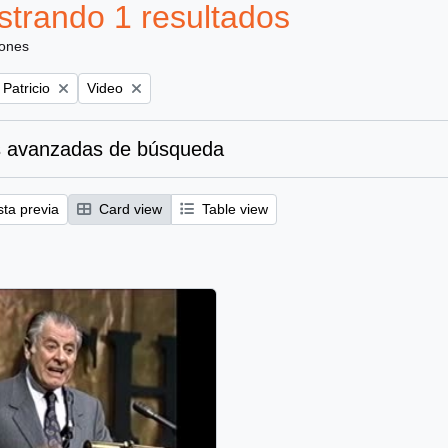
trando 1 resultados
iones
Remove filter:
 Patricio
Video
 avanzadas de búsqueda
sta previa
Card view
Table view