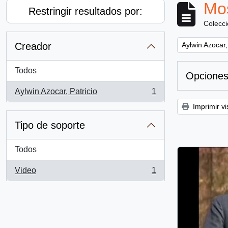
Mos
Restringir resultados por:
Colecc
Remove filter:
Creador
Aylwin Azocar,
Todos
Opciones
Aylwin Azocar, Patricio
1
, 1 resultados
Imprimir vi
Tipo de soporte
Todos
Video
1
, 1 resultados