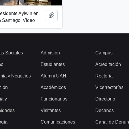
esidente Aylwin en
Añadir al portapapeles
 Santiago: Video
as Sociales
Admisión
Campus
ho
Estudiantes
Acreditación
mía y Negocios
Alumni UAH
Rectoría
ción
Académicos
Vicerrectorías
ía y
Funcionarios
Directorio
idades
Visitantes
Decanos
ogía
Comunicaciones
Canal de Denun