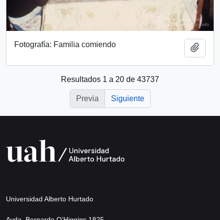
Fotografía: Familia comiendo
Añadi
Resultados 1 a 20 de 43737
Previa
Siguiente
Universidad Alberto Hurtado
Avda. Bernardo O’Higgins 1825