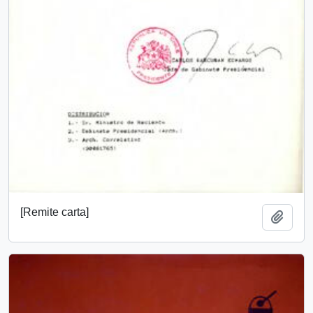
[Remite carta]
Añadi