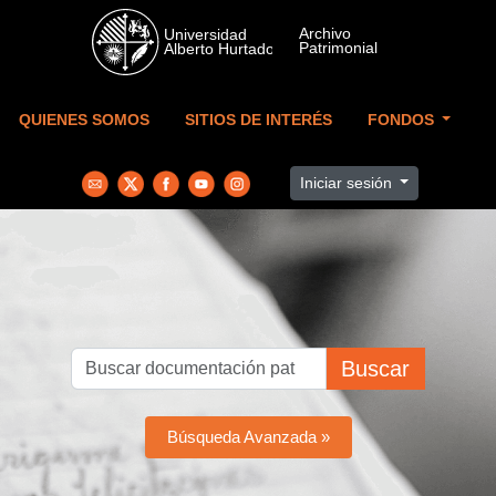
Skip to main content
QUIENES SOMOS
SITIOS DE INTERÉS
FONDOS
Iniciar sesión
Buscar
Búsqueda Avanzada »