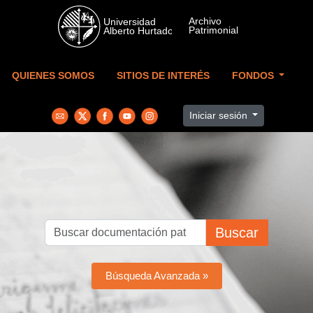
Skip to main content
QUIENES SOMOS
SITIOS DE INTERÉS
FONDOS
Iniciar sesión
Buscar
Búsqueda Avanzada »