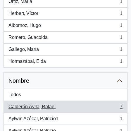
Ortíz, María
1
, 1 resultados
Herbert, Víctor
1
, 1 resultados
Albornoz, Hugo
1
, 1 resultados
Romero, Guacolda
1
, 1 resultados
Gallego, María
1
, 1 resultados
Hormazábal, Elda
1
, 1 resultados
Nombre
Todos
Calderón Ávila, Rafael
7
, 7 resultados
Aylwin Azócar, Patricio1
1
, 1 resultados
Aylwin Azócar, Patricio
1