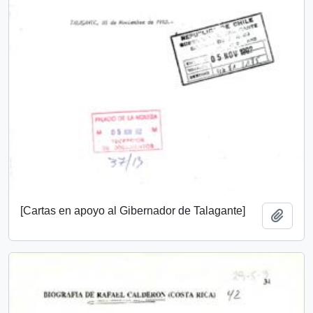
[Cartas en apoyo al Gibernador de Talagante]
Añadi