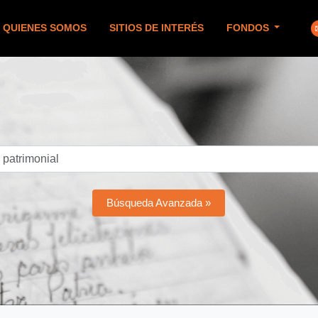
QUIENES SOMOS
SITIOS DE INTERÉS
FONDOS
Búsqueda Avanzada »