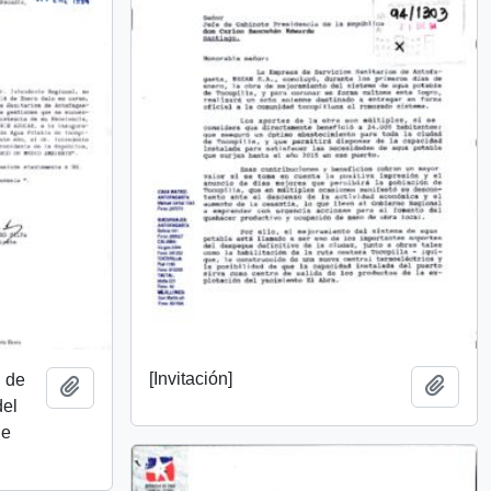
[Invitación]
n de
Añadi
Añadir al portapapeles
del
de