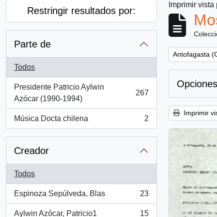
Imprimir vista
Restringir resultados por:
Mos
Colecc
Parte de
Remove filter:
Antofagasta (C
Todos
Opciones
Presidente Patricio Aylwin
267
, 267 resultados
Azócar (1990-1994)
Imprimir vi
Música Docta chilena
2
, 2 resultados
Creador
Todos
Espinoza Sepúlveda, Blas
23
, 23 resultados
Aylwin Azócar, Patricio1
15