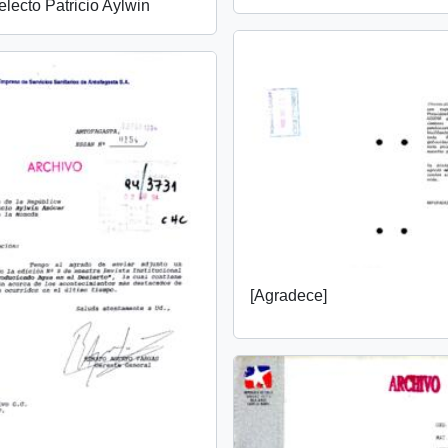
electo Patricio Aylwin
[Agradece]