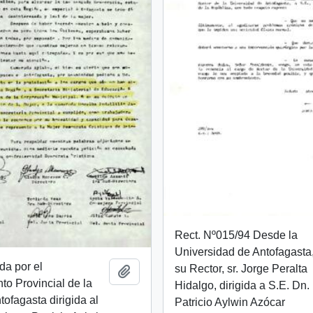
Rect. Nº015/94 Desde la
Universidad de Antofagasta
da por el
su Rector, sr. Jorge Peralta
Añadir al portapapeles
o Provincial de la
Hidalgo, dirigida a S.E. Dn.
tofagasta dirigida al
Patricio Aylwin Azócar