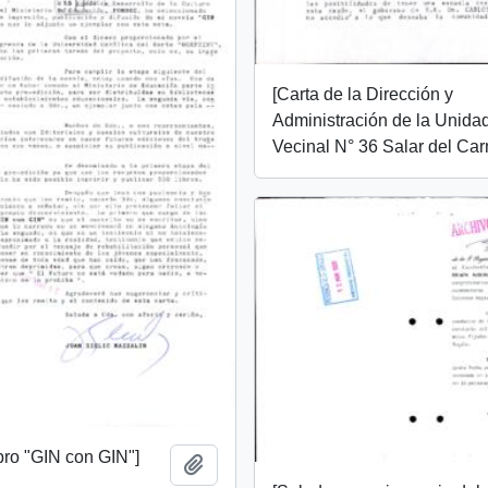
[Carta de la Dirección y
Administración de la Unida
Vecinal N° 36 Salar del Ca
ibro "GIN con GIN"]
Añadir al portapapeles