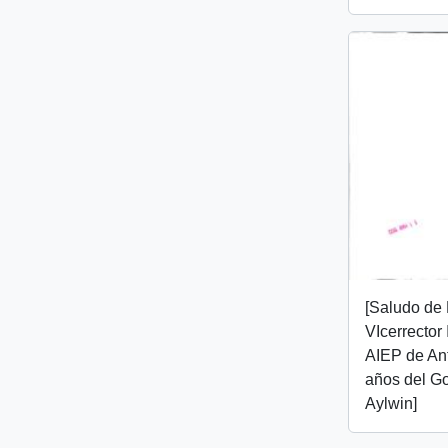
[Saludo de 
VIcerrector 
AIEP de Ant
años del Go
Aylwin]