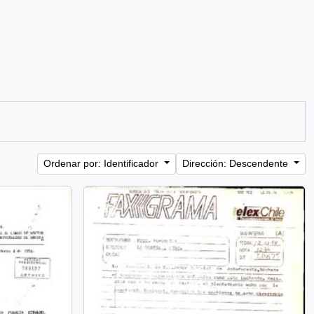
Ordenar por: Identificador
Dirección: Descendente