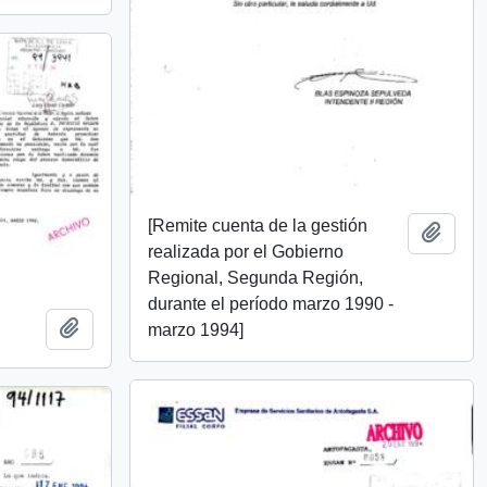
[Remite cuenta de la gestión
Añadi
realizada por el Gobierno
Regional, Segunda Región,
durante el período marzo 1990 -
Añadir al portapapeles
marzo 1994]