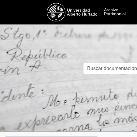
Skip to main content