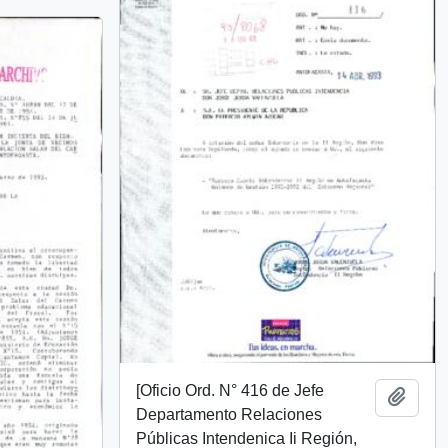
[Oficio Ord. N° 416 de Jefe
Añadi
Departamento Relaciones
Públicas Intendenica Ii Región,