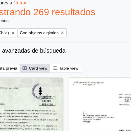
 previa
Cerrar
trando 269 resultados
iones
Remove filter:
hile)
Con objetos digitales
 avanzadas de búsqueda
sta previa
Card view
Table view