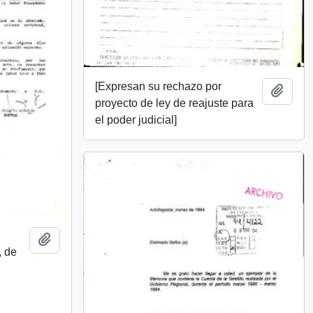
[Expresan su rechazo por
Añadi
proyecto de ley de reajuste para
el poder judicial]
Añadir al portapapeles
, de