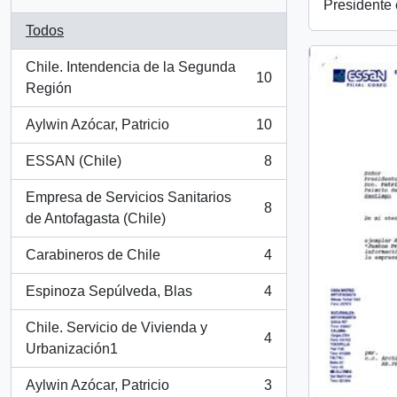
Presidente 
Todos
Chile. Intendencia de la Segunda
10
, 10 resultados
Región
Aylwin Azócar, Patricio
10
, 10 resultados
ESSAN (Chile)
8
, 8 resultados
Empresa de Servicios Sanitarios
8
, 8 resultados
de Antofagasta (Chile)
Carabineros de Chile
4
, 4 resultados
Espinoza Sepúlveda, Blas
4
, 4 resultados
Chile. Servicio de Vivienda y
4
, 4 resultados
Urbanización1
Aylwin Azócar, Patricio
3
, 3 resultados