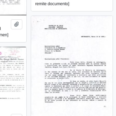
remite documento]
Añadir al portapapeles
d
rmen]