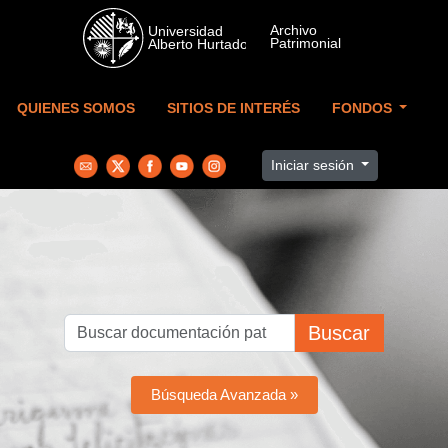
Skip to main content
QUIENES SOMOS
SITIOS DE INTERÉS
FONDOS
Iniciar sesión
Buscar
Búsqueda Avanzada »