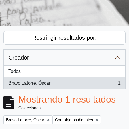
Restringir resultados por:
Creador
Todos
Bravo Latorre, Óscar
1
, 1 resultados
Mostrando 1 resultados
Colecciones
Remove filter:
Remove filter:
Bravo Latorre, Óscar
Con objetos digitales