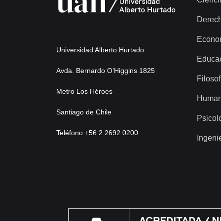
Derec
Econo
Universidad Alberto Hurtado
Educa
Avda. Bernardo O’Higgins 1825
Filosof
Metro Los Héroes
Human
Santiago de Chile
Psicol
Teléfono +56 2 2692 0200
Ingeni