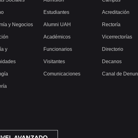
ho
Estudiantes
Acreditación
mía y Negocios
Alumni UAH
Rectoría
ción
Académicos
Vicerrectorías
ía y
Funcionarios
Directorio
idades
Visitantes
Decanos
ogía
Comunicaciones
Canal de Denun
ería