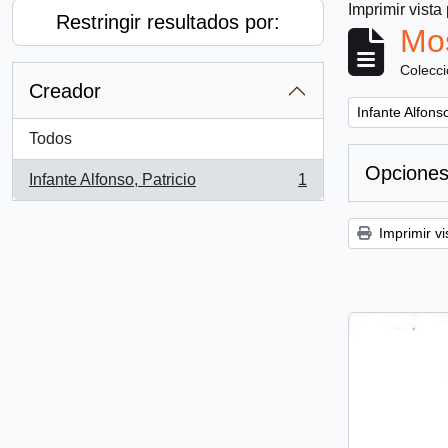
Imprimir vista
Restringir resultados por:
Mos
Colecc
Creador
Remove filter:
Infante Alfonso
Todos
Opciones
Infante Alfonso, Patricio
1
, 1 resultados
Imprimir vi