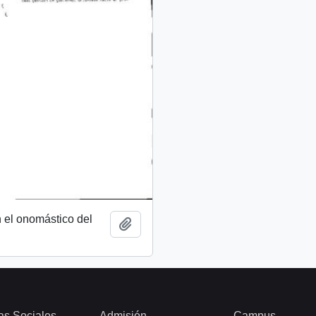
 el onomástico del
Añadir al portapapeles
as Sociales
Admisión
Campus