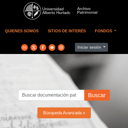
Skip to main content
QUIENES SOMOS
SITIOS DE INTERÉS
FONDOS
Iniciar sesión
Buscar
Búsqueda Avanzada »