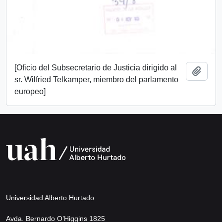
[Oficio del Subsecretario de Justicia dirigido al
Añadi
sr. Wilfried Telkamper, miembro del parlamento
europeo]
Universidad Alberto Hurtado
Avda. Bernardo O’Higgins 1825