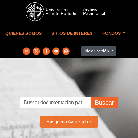
Skip to main content
QUIENES SOMOS
SITIOS DE INTERÉS
FONDOS
Iniciar sesión
Buscar
Búsqueda Avanzada »