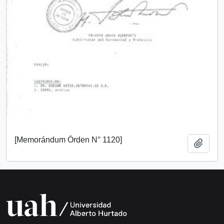
[Memorándum Órden N° 1120]
Añadi