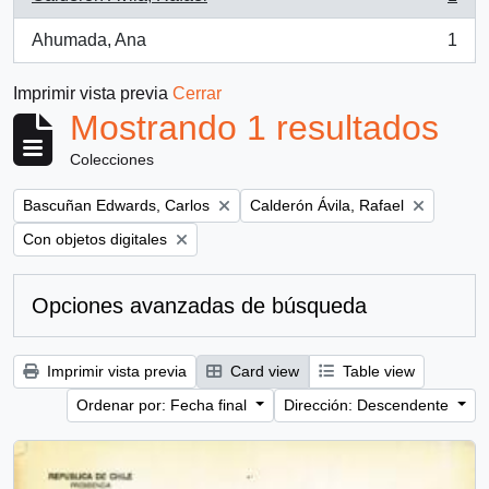
, 1 resultados
Ahumada, Ana
1
, 1 resultados
Imprimir vista previa
Cerrar
Mostrando 1 resultados
Colecciones
Remove filter:
Remove filter:
Bascuñan Edwards, Carlos
Calderón Ávila, Rafael
Remove filter:
Con objetos digitales
Opciones avanzadas de búsqueda
Imprimir vista previa
Card view
Table view
Ordenar por: Fecha final
Dirección: Descendente