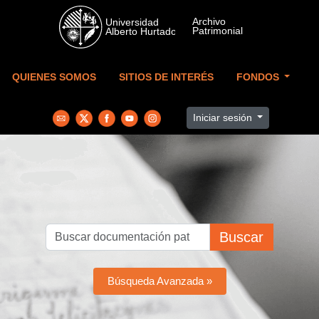
Skip to main content
QUIENES SOMOS
SITIOS DE INTERÉS
FONDOS
Iniciar sesión
Buscar
Búsqueda Avanzada »