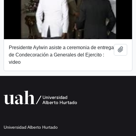
Presidente Aylwin asiste a ceremonia de entrega
Añadi
de Condecoración a Generales del Ejercito :
video
Universidad Alberto Hurtado