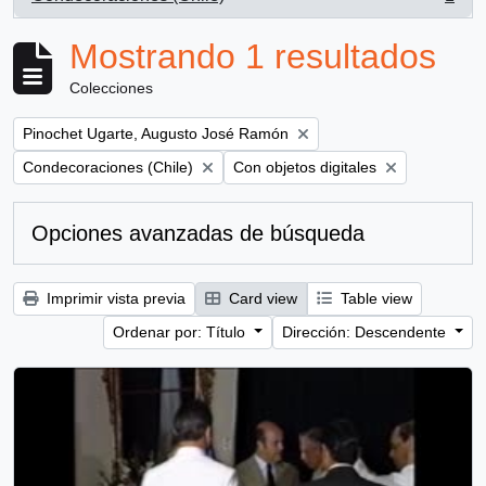
, 1 resultados
Mostrando 1 resultados
Colecciones
Remove filter:
Pinochet Ugarte, Augusto José Ramón
Remove filter:
Remove filter:
Condecoraciones (Chile)
Con objetos digitales
Opciones avanzadas de búsqueda
Imprimir vista previa
Card view
Table view
Ordenar por: Título
Dirección: Descendente