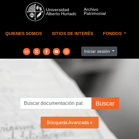
Skip to main content
QUIENES SOMOS
SITIOS DE INTERÉS
FONDOS
Iniciar sesión
Buscar
Búsqueda Avanzada »