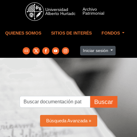
Skip to main content
QUIENES SOMOS
SITIOS DE INTERÉS
FONDOS
Iniciar sesión
Buscar
Búsqueda Avanzada »