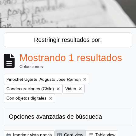
Restringir resultados por:
Mostrando 1 resultados
Colecciones
Remove filter:
Pinochet Ugarte, Augusto José Ramón
Remove filter:
Remove filter:
Condecoraciones (Chile)
Video
Remove filter:
Con objetos digitales
Opciones avanzadas de búsqueda
Imprimir vista previa
Card view
Table view