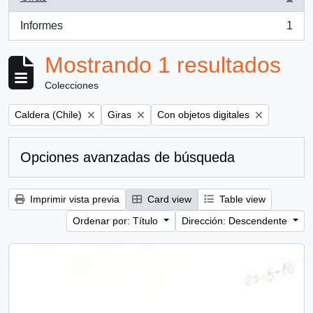
, 1 resultados
Informes
1
, 1 resultados
Mostrando 1 resultados
Colecciones
Remove filter:
Remove filter:
Remove filter:
Caldera (Chile)
Giras
Con objetos digitales
Opciones avanzadas de búsqueda
Imprimir vista previa
Card view
Table view
Ordenar por: Título
Dirección: Descendente