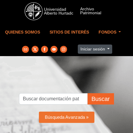
Skip to main content
QUIENES SOMOS
SITIOS DE INTERÉS
FONDOS
Iniciar sesión
Buscar
Búsqueda Avanzada »