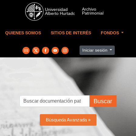
Skip to main content
QUIENES SOMOS
SITIOS DE INTERÉS
FONDOS
Iniciar sesión
Buscar
Búsqueda Avanzada »