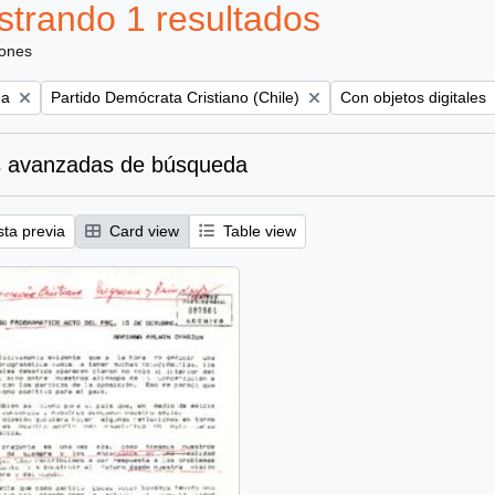
trando 1 resultados
iones
Remove filter:
Remove filter:
na
Partido Demócrata Cristiano (Chile)
Con objetos digitales
 avanzadas de búsqueda
sta previa
Card view
Table view