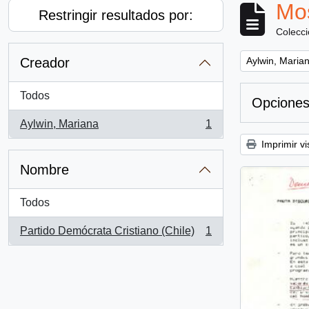
Mos
Restringir resultados por:
Colecc
Remove filter:
Creador
Aylwin, Maria
Todos
Opciones
Aylwin, Mariana
1
, 1 resultados
Imprimir vi
Nombre
Todos
Partido Demócrata Cristiano (Chile)
1
, 1 resultados