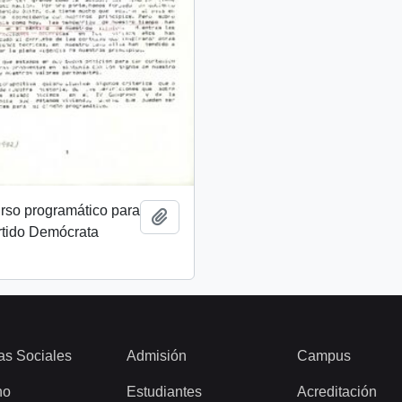
rso programático para
Añadir al portapapeles
rtido Demócrata
as Sociales
Admisión
Campus
ho
Estudiantes
Acreditación