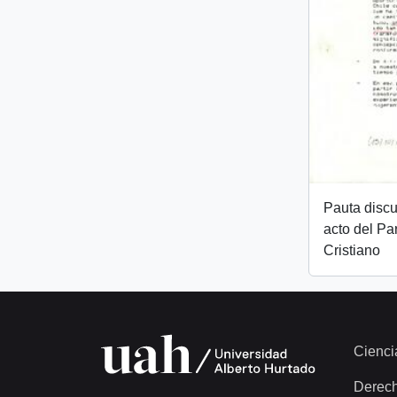
Pauta discu
acto del Pa
Cristiano
Cienci
Derec