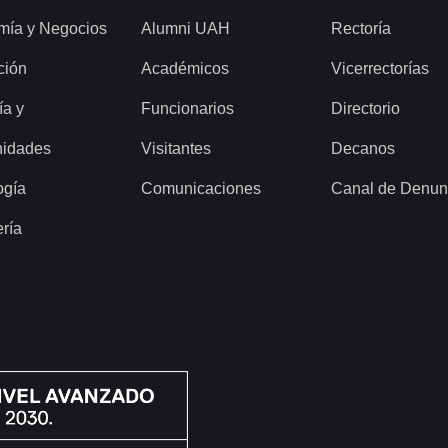
mía y Negocios
Alumni UAH
Rectoría
ción
Académicos
Vicerrectorías
ía y
Funcionarios
Directorio
idades
Visitantes
Decanos
ogía
Comunicaciones
Canal de Denun
ería