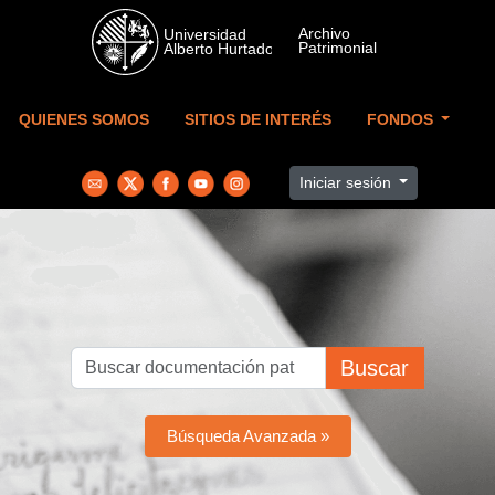
Skip to main content
QUIENES SOMOS
SITIOS DE INTERÉS
FONDOS
Iniciar sesión
Buscar
Búsqueda Avanzada »