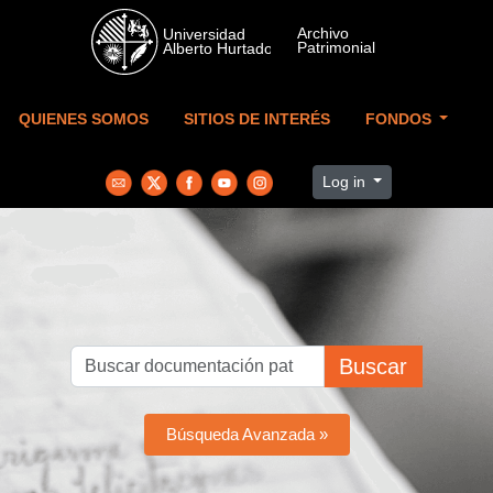
Skip to main content
QUIENES SOMOS
SITIOS DE INTERÉS
FONDOS
Log in
Buscar
Búsqueda Avanzada »