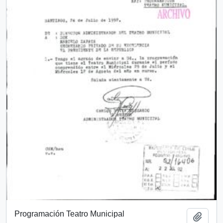
Programación Teatro Municipal
Add t