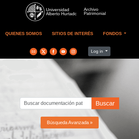
Skip to main content
QUIENES SOMOS
SITIOS DE INTERÉS
FONDOS
Log in
Buscar
Búsqueda Avanzada »