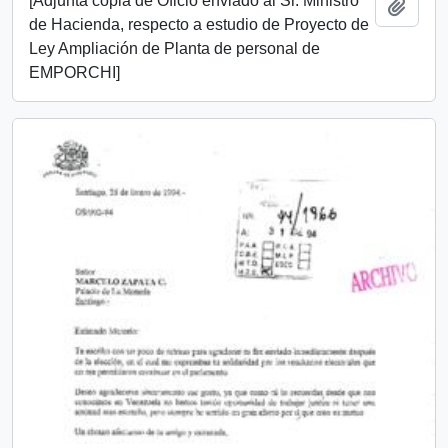
[Adjunta copia de Oficio enviado al Sr. Ministro
Add t
de Hacienda, respecto a estudio de Proyecto de
Ley Ampliación de Planta de personal de
EMPORCHI]