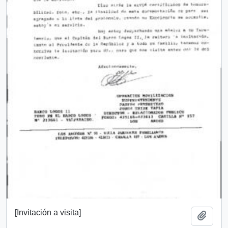
[Invitación a visita]
Add t