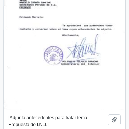
[Adjunta antecedentes para tratar tema:
Add t
Propuesta de I.N.J.]