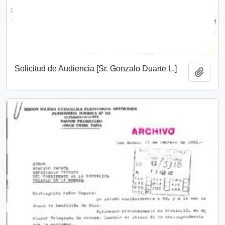
Solicitud de Audiencia [Sr. Gonzalo Duarte L.]
Add t