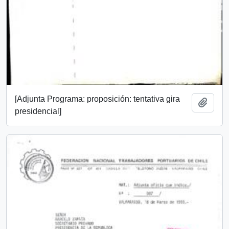
[Adjunta Programa: proposición: tentativa gira
Add t
presidencial]