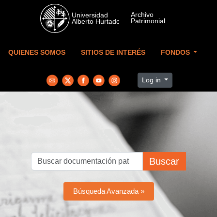
Skip to main content
QUIENES SOMOS
SITIOS DE INTERÉS
FONDOS
Log in
Buscar
Búsqueda Avanzada »