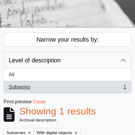
Narrow your results by:
Level of description
All
Subseries
1
, 1 results
Print preview
Close
Showing 1 results
Archival description
Remove filter:
Remove filter:
Subseries
With digital objects