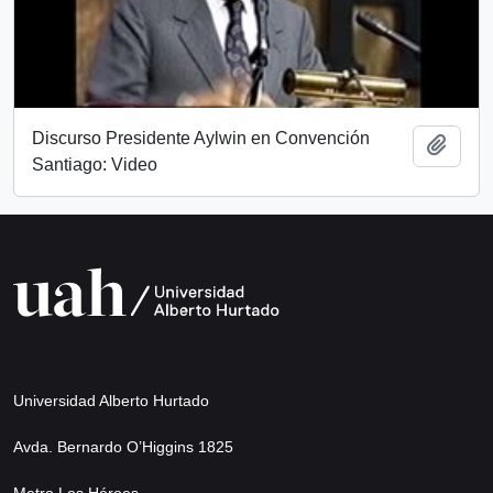
Discurso Presidente Aylwin en Convención
Add t
Santiago: Video
Universidad Alberto Hurtado
Avda. Bernardo O’Higgins 1825
Metro Los Héroes