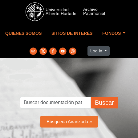
Skip to main content
QUIENES SOMOS
SITIOS DE INTERÉS
FONDOS
Log in
Buscar
Búsqueda Avanzada »