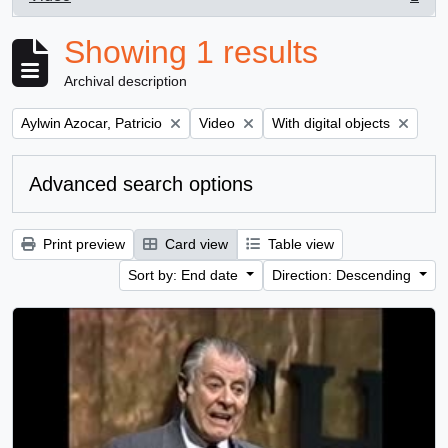
, 1 results
Showing 1 results
Archival description
Remove filter:
Remove filter:
Remove filter:
Aylwin Azocar, Patricio
Video
With digital objects
Advanced search options
Print preview
Card view
Table view
Sort by: End date
Direction: Descending