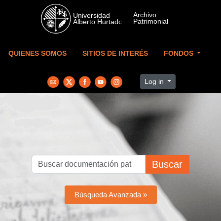
Skip to main content
QUIENES SOMOS
SITIOS DE INTERÉS
FONDOS
Log in
Buscar
Búsqueda Avanzada »