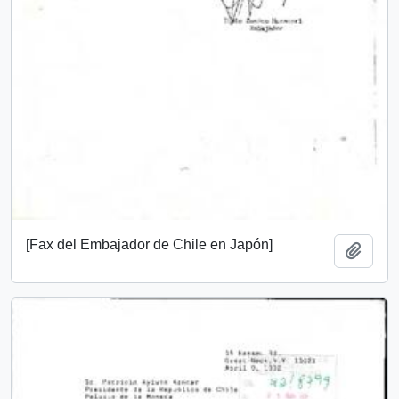
[Fax del Embajador de Chile en Japón]
Add t