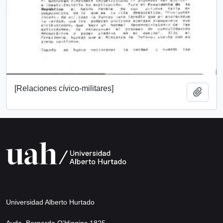
[Relaciones cívico-militares]
Add t
Universidad Alberto Hurtado
Avda. Bernardo O’Higgins 1825