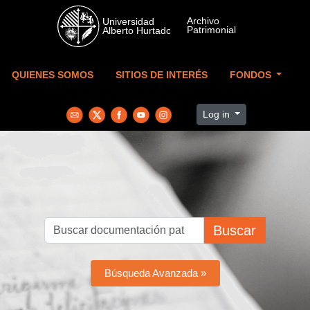
Skip to main content
QUIENES SOMOS
SITIOS DE INTERÉS
FONDOS
Log in
Buscar
Búsqueda Avanzada »