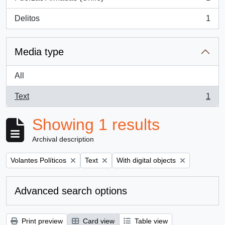
, 1 results
Delitos
1
, 1 results
Media type
All
Text
1
, 1 results
Showing 1 results
Archival description
Remove filter:
Remove filter:
Remove filter:
Volantes Políticos
Text
With digital objects
Advanced search options
Print preview
Card view
Table view