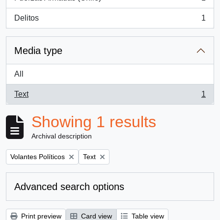
, 1 results
Delitos
1
, 1 results
Media type
All
Text
1
, 1 results
Showing 1 results
Archival description
Remove filter:
Remove filter:
Volantes Políticos
Text
Advanced search options
Print preview
Card view
Table view