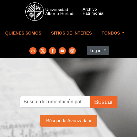
Skip to main content
QUIENES SOMOS
SITIOS DE INTERÉS
FONDOS
Log in
Buscar
Búsqueda Avanzada »