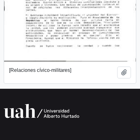
[Relaciones cívico-militares]
Add t