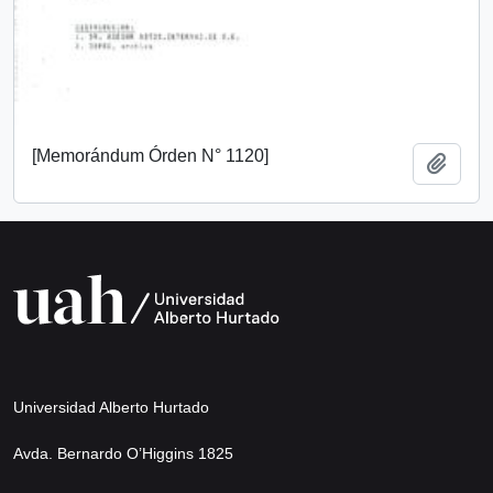
[Memorándum Órden N° 1120]
Add t
Universidad Alberto Hurtado
Avda. Bernardo O’Higgins 1825