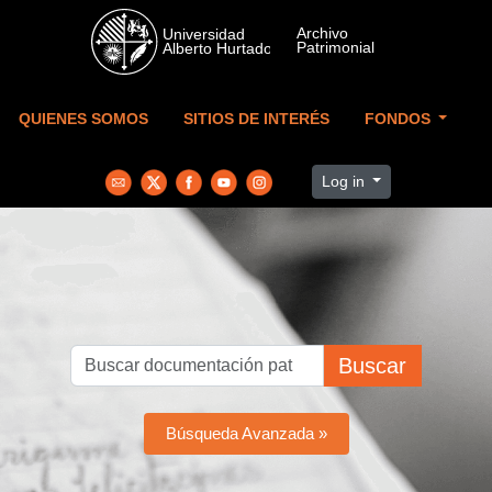
Skip to main content
QUIENES SOMOS
SITIOS DE INTERÉS
FONDOS
Log in
Buscar
Búsqueda Avanzada »