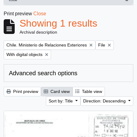
, 1 results
Print preview
Close
Showing 1 results
Archival description
Remove filter:
Remove filter:
Chile. Ministerio de Relaciones Exteriores
File
Remove filter:
With digital objects
Advanced search options
Print preview
Card view
Table view
Sort by: Title
Direction: Descending