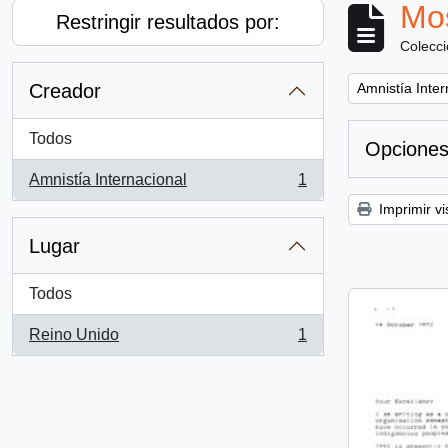
Mos
Restringir resultados por:
Colecc
Remove filter:
Creador
Amnistía Inter
Todos
Opciones
Amnistía Internacional
1
, 1 resultados
Imprimir vi
Lugar
Todos
Reino Unido
1
, 1 resultados