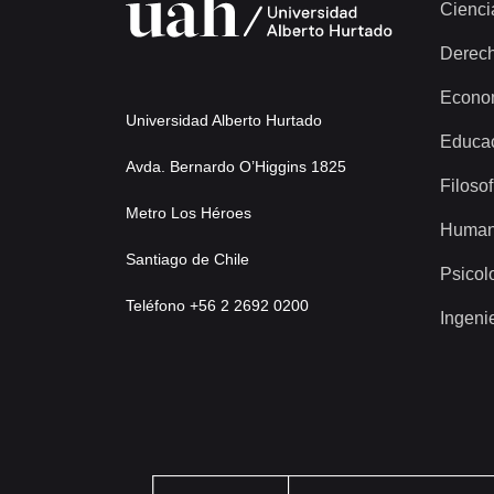
Cienci
Derec
Econo
Universidad Alberto Hurtado
Educa
Avda. Bernardo O’Higgins 1825
Filosof
Metro Los Héroes
Human
Santiago de Chile
Psicol
Teléfono +56 2 2692 0200
Ingeni