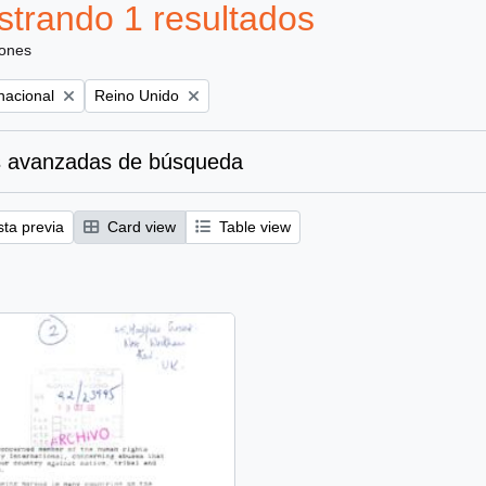
trando 1 resultados
iones
Remove filter:
nacional
Reino Unido
 avanzadas de búsqueda
sta previa
Card view
Table view