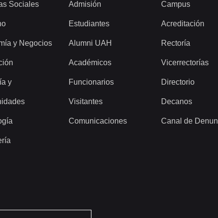
as Sociales
Admisión
Campus
ho
Estudiantes
Acreditación
mía y Negocios
Alumni UAH
Rectoría
ción
Académicos
Vicerrectorías
ía y
Funcionarios
Directorio
idades
Visitantes
Decanos
ogía
Comunicaciones
Canal de Denun
ería