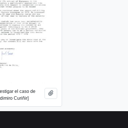
vestigar el caso de
Añadir al portapapeles
imiro Curiñir]