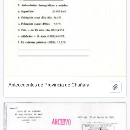
Antecedentes de Provincia de Chañaral.
Add t