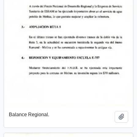
Balance Regional.
Add t