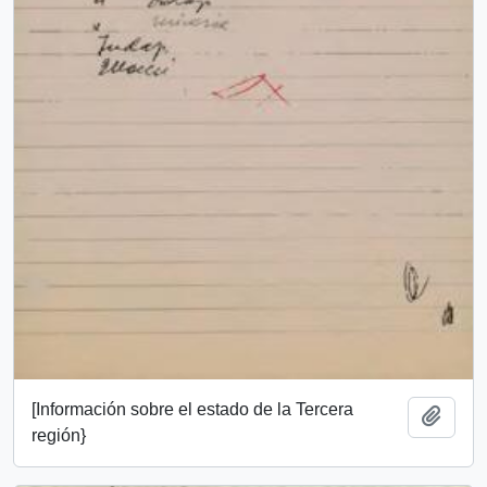
[Información sobre el estado de la Tercera
Add t
región}