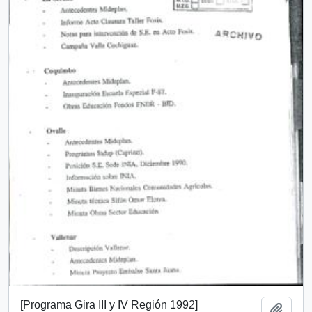
[Programa Gira III y IV Región 1992]
Add t