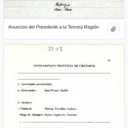
Anuncios del Presidente a la Tercera Región
Add t