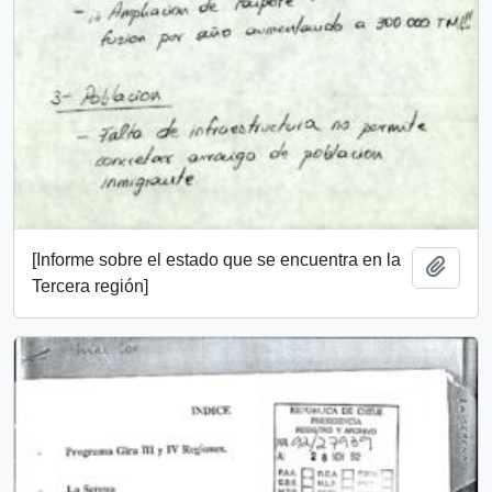
[Informe sobre el estado que se encuentra en la
Add t
Tercera región]