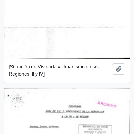
[Situación de Vivienda y Urbanismo en las
Add t
Regiones III y IV]