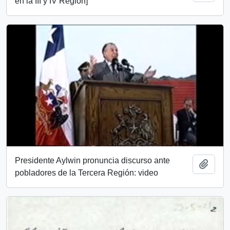
en la III y IV Región]
Presidente Aylwin pronuncia discurso ante
Add t
pobladores de la Tercera Región: video