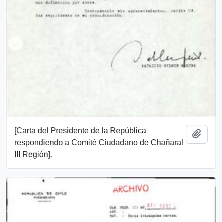
[Carta del Presidente de la República
Add t
respondiendo a Comité Ciudadano de Chañaral
III Región].