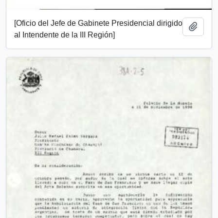
[Oficio del Jefe de Gabinete Presidencial dirigido
Add t
al Intendente de la III Región]