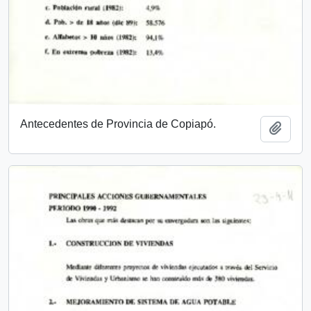
Antecedentes de Provincia de Copiapó.
Add t