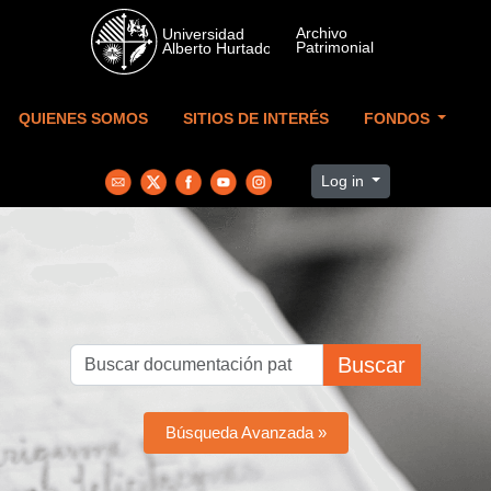
Skip to main content
QUIENES SOMOS
SITIOS DE INTERÉS
FONDOS
Log in
Buscar
Búsqueda Avanzada »