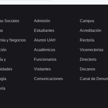
as Sociales
Admisión
Campus
ho
Estudiantes
Acreditación
mía y Negocios
Alumni UAH
Rectoría
ción
Académicos
Vicerrectorías
ía y
Funcionarios
Directorio
idades
Visitantes
Decanos
ogía
Comunicaciones
Canal de Denun
ería