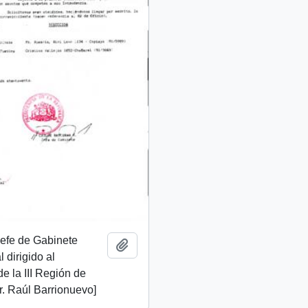
 Jefe de Gabinete
Add to clipboard
 dirigido al
de la III Región de
. Raúl Barrionuevo]