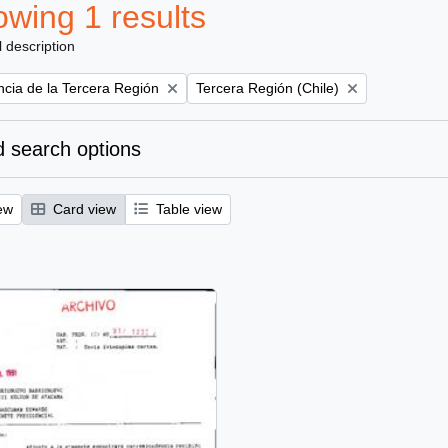
wing 1 results
l description
Remove filter:
ncia de la Tercera Región
Tercera Región (Chile)
 search options
ew
Card view
Table view