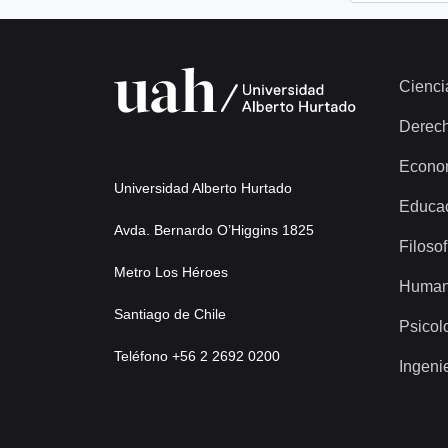
Cienci
Derec
Econo
Universidad Alberto Hurtado
Educa
Avda. Bernardo O’Higgins 1825
Filosof
Metro Los Héroes
Human
Santiago de Chile
Psicol
Teléfono +56 2 2692 0200
Ingeni