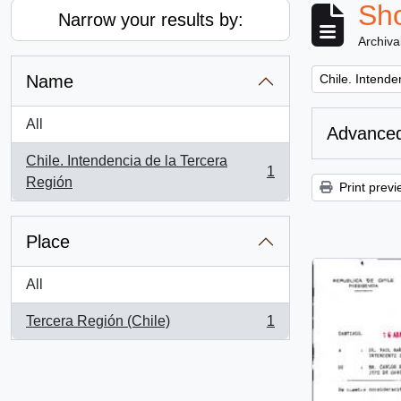
Sho
Narrow your results by:
Archiva
Remove filter:
Name
Chile. Intende
All
Advanced
Chile. Intendencia de la Tercera
1
, 1 results
Región
Print previ
Place
All
Tercera Región (Chile)
1
, 1 results