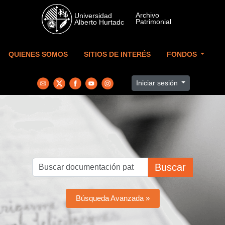
Skip to main content
QUIENES SOMOS
SITIOS DE INTERÉS
FONDOS
Iniciar sesión
Buscar
Búsqueda Avanzada »