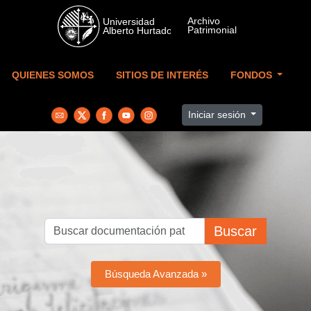
Skip to main content
QUIENES SOMOS
SITIOS DE INTERÉS
FONDOS
Iniciar sesión
Buscar
Búsqueda Avanzada »