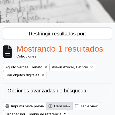
Restringir resultados por:
Mostrando 1 resultados
Colecciones
Remove filter:
Remove filter:
Agurto Vargas, Renato
Aylwin Azócar, Patricio
Remove filter:
Con objetos digitales
Opciones avanzadas de búsqueda
Imprimir vista previa
Card view
Table view
Ordenar por: Código de referencia