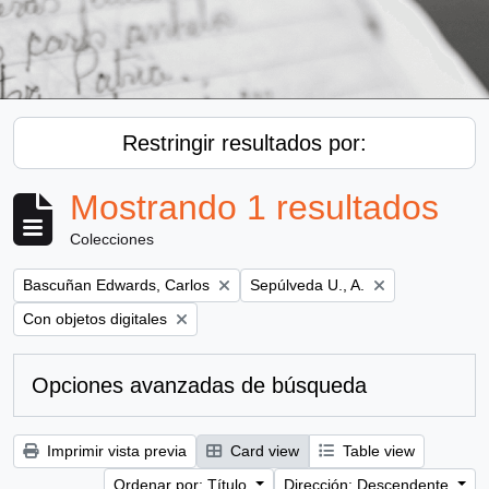
Restringir resultados por:
Mostrando 1 resultados
Colecciones
Remove filter:
Remove filter:
Bascuñan Edwards, Carlos
Sepúlveda U., A.
Remove filter:
Con objetos digitales
Opciones avanzadas de búsqueda
Imprimir vista previa
Card view
Table view
Ordenar por: Título
Dirección: Descendente