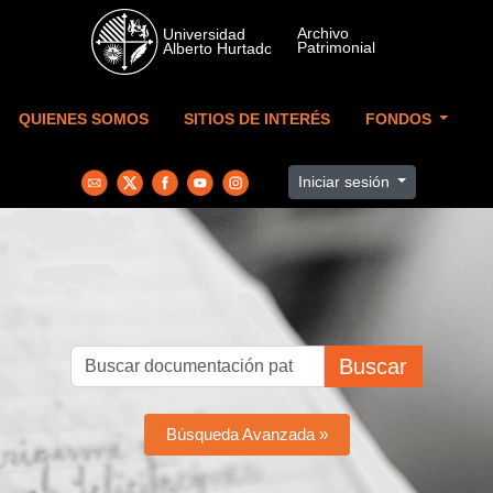
Skip to main content
QUIENES SOMOS
SITIOS DE INTERÉS
FONDOS
Iniciar sesión
Buscar
Búsqueda Avanzada »