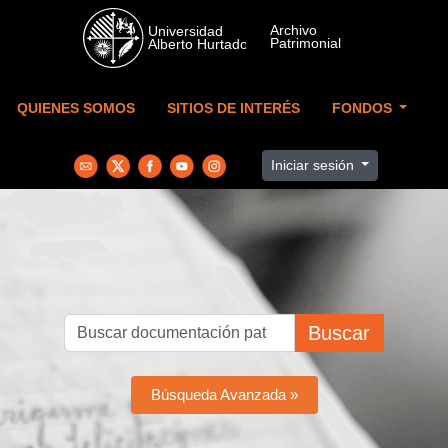
Skip to main content
QUIENES SOMOS
SITIOS DE INTERÉS
FONDOS
Iniciar sesión
Buscar
Búsqueda Avanzada »