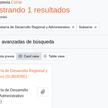
 previa
Cerrar
trando 1 resultados
iones
Remove filter:
etaría de Desarrollo Regional y Administrativo
Subserie
 avanzadas de búsqueda
sta previa
Card view
Table view
ía de Desarrollo Regional y
tivo (SUBDERE)
ía de Desarrollo
Añadir al portapapeles
Administrativo
)