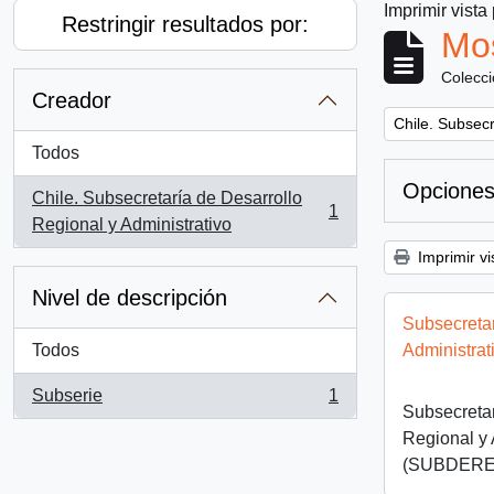
Imprimir vista
Restringir resultados por:
Mos
Colecc
Creador
Remove filter:
Chile. Subsecr
Todos
Opciones
Chile. Subsecretaría de Desarrollo
1
, 1 resultados
Regional y Administrativo
Imprimir vi
Nivel de descripción
Subsecretar
Todos
Administra
Subserie
1
, 1 resultados
Subsecretar
Regional y 
(SUBDERE