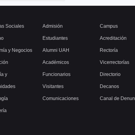
as Sociales
Admisión
Campus
ho
Estudiantes
Acreditación
mía y Negocios
Alumni UAH
Rectoría
ción
Académicos
Vicerrectorías
ía y
Funcionarios
Directorio
idades
Visitantes
Decanos
ogía
Comunicaciones
Canal de Denun
ería