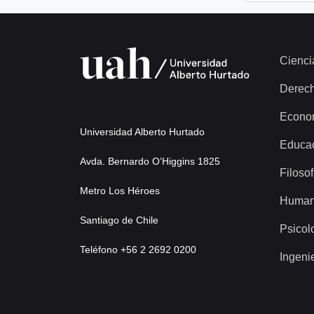
Cienci
Derec
Econo
Universidad Alberto Hurtado
Educa
Avda. Bernardo O’Higgins 1825
Filosof
Metro Los Héroes
Human
Santiago de Chile
Psicol
Teléfono +56 2 2692 0200
Ingeni