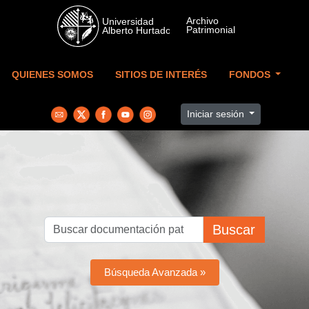
Skip to main content
QUIENES SOMOS
SITIOS DE INTERÉS
FONDOS
Iniciar sesión
Buscar
Búsqueda Avanzada »