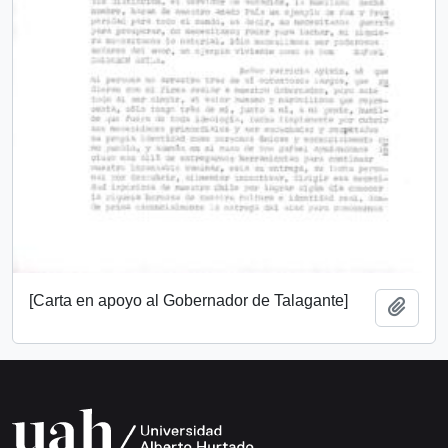
[Carta en apoyo al Gobernador de Talagante]
Añadi