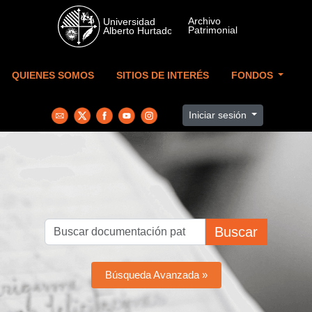
Skip to main content
QUIENES SOMOS
SITIOS DE INTERÉS
FONDOS
Iniciar sesión
Buscar
Búsqueda Avanzada »