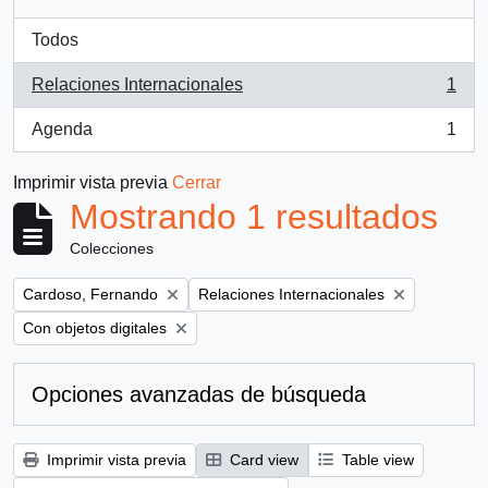
Todos
Relaciones Internacionales
1
, 1 resultados
Agenda
1
, 1 resultados
Imprimir vista previa
Cerrar
Mostrando 1 resultados
Colecciones
Remove filter:
Remove filter:
Cardoso, Fernando
Relaciones Internacionales
Remove filter:
Con objetos digitales
Opciones avanzadas de búsqueda
Imprimir vista previa
Card view
Table view