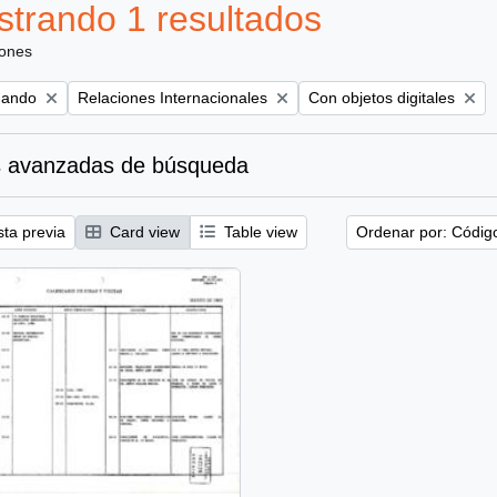
trando 1 resultados
iones
Remove filter:
Remove filter:
nando
Relaciones Internacionales
Con objetos digitales
 avanzadas de búsqueda
sta previa
Card view
Table view
Ordenar por: Códig