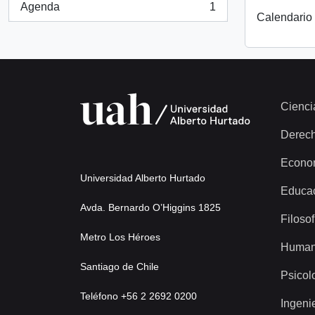
Agenda
1
, 1 resultados
Calendario 
Cienci
Derec
Econo
Universidad Alberto Hurtado
Educa
Avda. Bernardo O’Higgins 1825
Filosof
Metro Los Héroes
Human
Santiago de Chile
Psicol
Teléfono +56 2 2692 0200
Ingeni