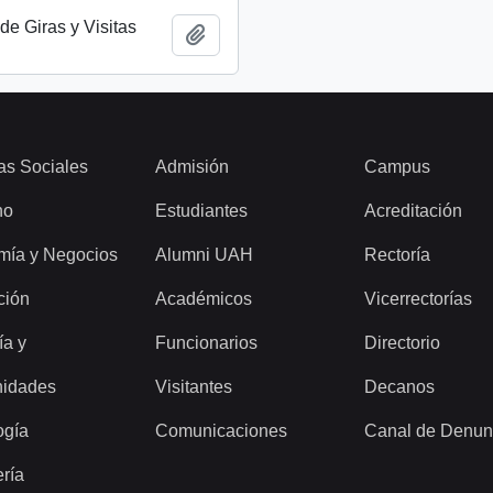
de Giras y Visitas
Añadir al portapapeles
as Sociales
Admisión
Campus
ho
Estudiantes
Acreditación
mía y Negocios
Alumni UAH
Rectoría
ción
Académicos
Vicerrectorías
ía y
Funcionarios
Directorio
idades
Visitantes
Decanos
ogía
Comunicaciones
Canal de Denun
ería