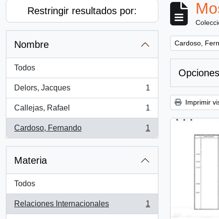
Mos
Restringir resultados por:
Colecc
Remove filter:
Nombre
Cardoso, Fer
Todos
Opciones
Delors, Jacques
1
, 1 resultados
Imprimir vi
Callejas, Rafael
1
, 1 resultados
Cardoso, Fernando
1
, 1 resultados
Materia
Todos
Relaciones Internacionales
1
, 1 resultados