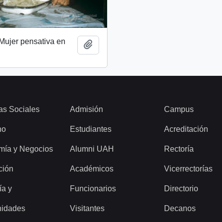
 Mujer pensativa en
Añadir al portapapeles
as Sociales
Admisión
Campus
ho
Estudiantes
Acreditación
mía y Negocios
Alumni UAH
Rectoría
ción
Académicos
Vicerrectorías
ía y
Funcionarios
Directorio
idades
Visitantes
Decanos