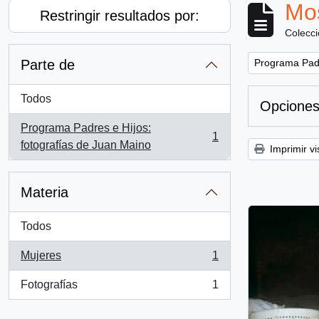
Mos
Restringir resultados por:
Colecc
Remove filter:
Parte de
Programa Padr
Todos
Opciones
Programa Padres e Hijos:
1
, 1 resultados
fotografías de Juan Maino
Imprimir vi
Materia
Todos
Mujeres
1
, 1 resultados
Fotografías
1
, 1 resultados