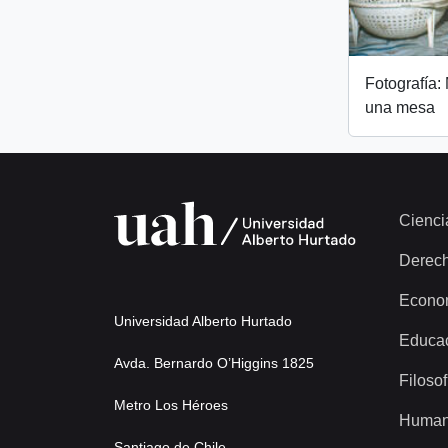
Fotografía:
una mesa
Cienci
Derec
Econo
Universidad Alberto Hurtado
Educa
Avda. Bernardo O’Higgins 1825
Filosof
Metro Los Héroes
Human
Santiago de Chile