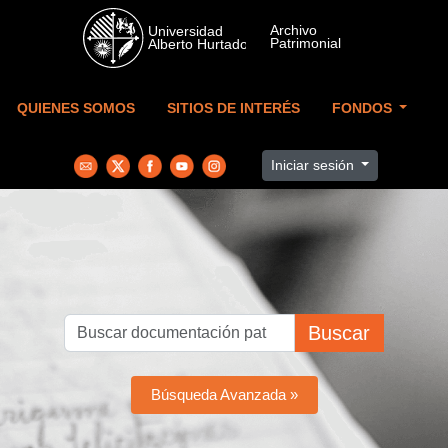
Skip to main content
QUIENES SOMOS
SITIOS DE INTERÉS
FONDOS
Iniciar sesión
Buscar
Búsqueda Avanzada »