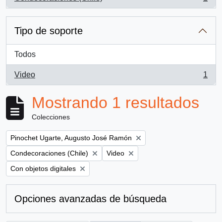
, 1 resultados
Tipo de soporte
Todos
Video
1
, 1 resultados
Mostrando 1 resultados
Colecciones
Remove filter:
Pinochet Ugarte, Augusto José Ramón
Remove filter:
Remove filter:
Condecoraciones (Chile)
Video
Remove filter:
Con objetos digitales
Opciones avanzadas de búsqueda