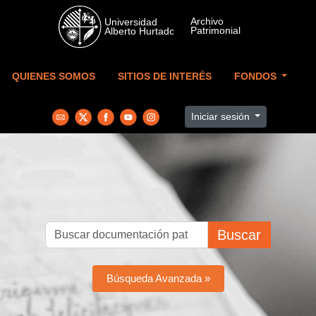
Skip to main content
QUIENES SOMOS
SITIOS DE INTERÉS
FONDOS
Iniciar sesión
Buscar
Búsqueda Avanzada »