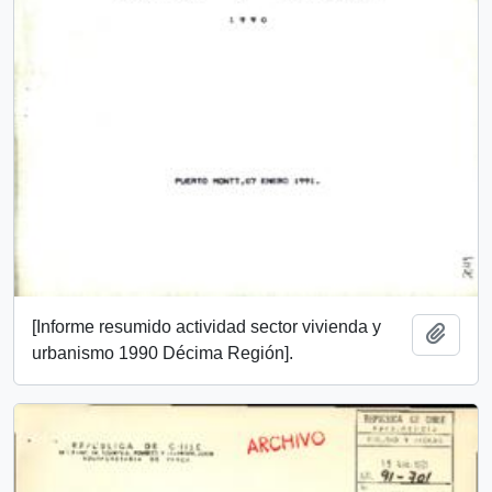
[Informe resumido actividad sector vivienda y
Add t
urbanismo 1990 Décima Región].