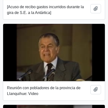
[Acuso de recibo gastos incurridos durante la
Add t
gira de S.E. a la Antártica]
Reunión con pobladores de la provincia de
Add t
Llanquihue: Video