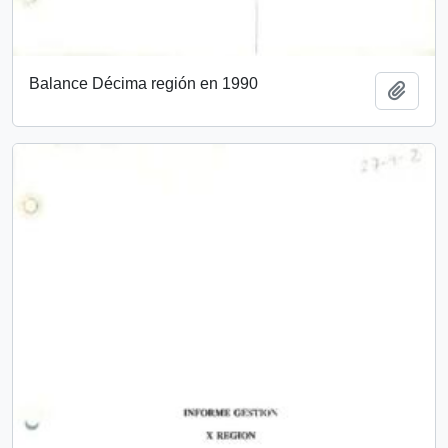
Balance Décima región en 1990
Add t