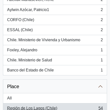
, 2 results
Aylwin Azócar, Patricio1
2
, 2 results
CORFO (Chile)
2
, 2 results
ESSAL (Chile)
2
, 2 results
Chile. Ministerio de Vivienda y Urbanismo
2
, 2 results
Foxley, Alejandro
1
, 1 results
Chile. Ministerio de Salud
1
, 1 results
Banco del Estado de Chile
1
, 1 results
Place
All
Región de Los Lagos (Chile)
54