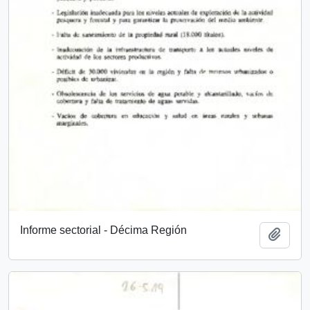
Informe sectorial - Décima Región
Add t