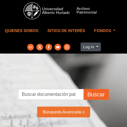
Skip to main content
QUIENES SOMOS
SITIOS DE INTERÉS
FONDOS
Log in
Buscar
Búsqueda Avanzada »