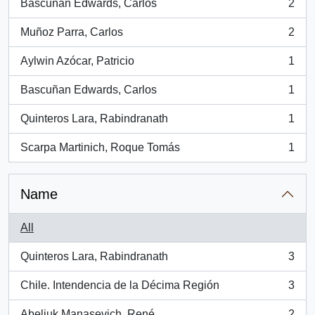
Bascuñan Edwards, Carlos
2
, 2 results
Muñoz Parra, Carlos
2
, 2 results
Aylwin Azócar, Patricio
1
, 1 results
Bascuñan Edwards, Carlos
1
, 1 results
Quinteros Lara, Rabindranath
1
, 1 results
Scarpa Martinich, Roque Tomás
1
, 1 results
Name
All
Quinteros Lara, Rabindranath
3
, 3 results
Chile. Intendencia de la Décima Región
3
, 3 results
Abeliuk Manasevich, René
2