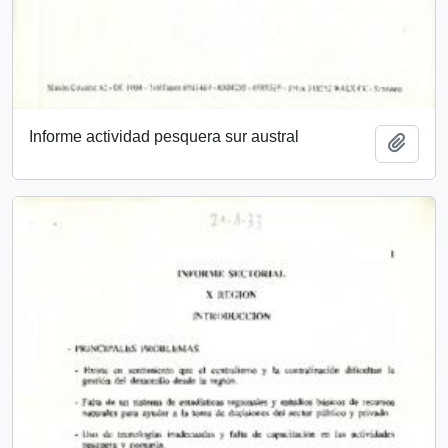
Informe actividad pesquera sur austral
Add t