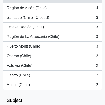
, 54 results
Región de Aisén (Chile)
4
, 4 results
Santiago (Chile : Ciudad)
3
, 3 results
Octava Región (Chile)
3
, 3 results
Región de La Araucania (Chile)
3
, 3 results
Puerto Montt (Chile)
3
, 3 results
Osorno (Chile)
2
, 2 results
Valdivia (Chile)
2
, 2 results
Castro (Chile)
2
, 2 results
Ancud (Chile)
2
, 2 results
Subject