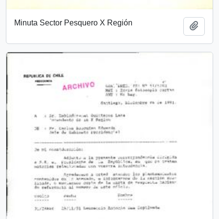
Minuta Sector Pesquero X Región
Add t