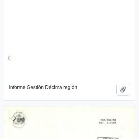
Informe Gestión Décima región
Add t