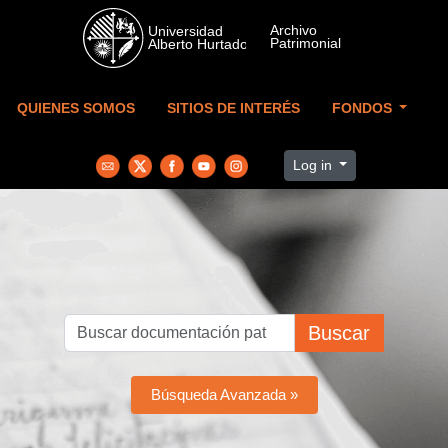
Skip to main content
QUIENES SOMOS
SITIOS DE INTERÉS
FONDOS
Log in
Buscar
Búsqueda Avanzada »