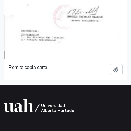
Remite copia carta
Add t