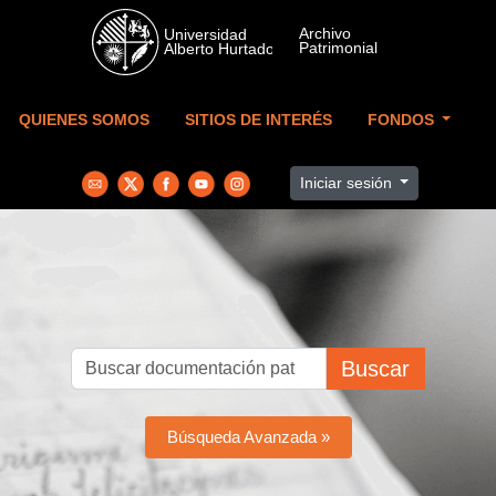
Skip to main content
QUIENES SOMOS
SITIOS DE INTERÉS
FONDOS
Iniciar sesión
Buscar
Búsqueda Avanzada »