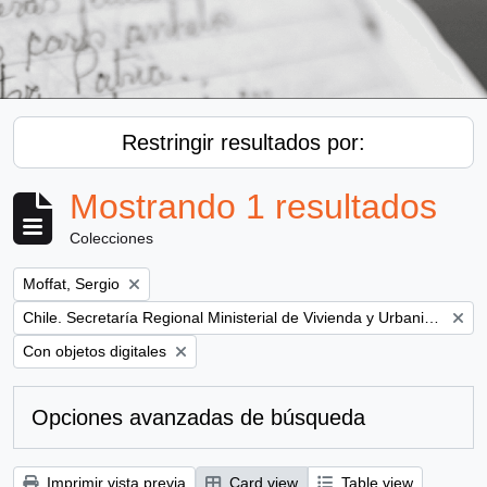
Restringir resultados por:
Mostrando 1 resultados
Colecciones
Remove filter:
Moffat, Sergio
Remove filter:
Chile. Secretaría Regional Ministerial de Vivienda y Urbanismo
Remove filter:
Con objetos digitales
Opciones avanzadas de búsqueda
Imprimir vista previa
Card view
Table view