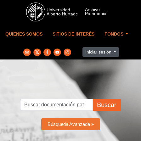
Skip to main content
QUIENES SOMOS
SITIOS DE INTERÉS
FONDOS
Iniciar sesión
Buscar
Búsqueda Avanzada »