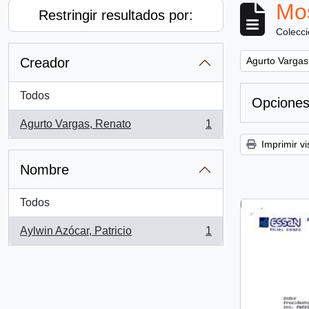
Mos
Restringir resultados por:
Colecc
Remove filter:
Creador
Agurto Vargas
Todos
Opciones
Agurto Vargas, Renato
1
, 1 resultados
Imprimir vi
Nombre
Todos
Aylwin Azócar, Patricio
1
, 1 resultados