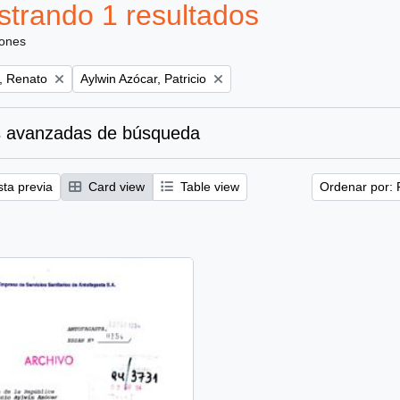
trando 1 resultados
iones
Remove filter:
, Renato
Aylwin Azócar, Patricio
 avanzadas de búsqueda
sta previa
Card view
Table view
Ordenar por: 