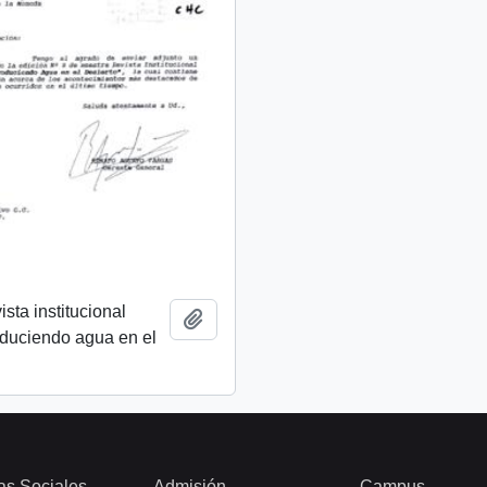
ista institucional
Añadir al portapapeles
oduciendo agua en el
as Sociales
Admisión
Campus