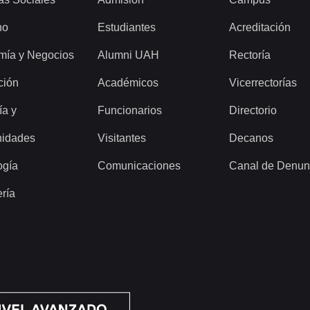
ho
Estudiantes
Acreditación
mía y Negocios
Alumni UAH
Rectoría
ción
Académicos
Vicerrectorías
ía y
Funcionarios
Directorio
idades
Visitantes
Decanos
ogía
Comunicaciones
Canal de Denun
ería