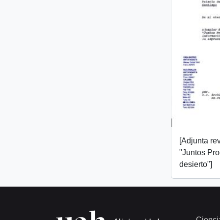
[Adjunta rev
"Juntos Pr
desierto"]
Cienci