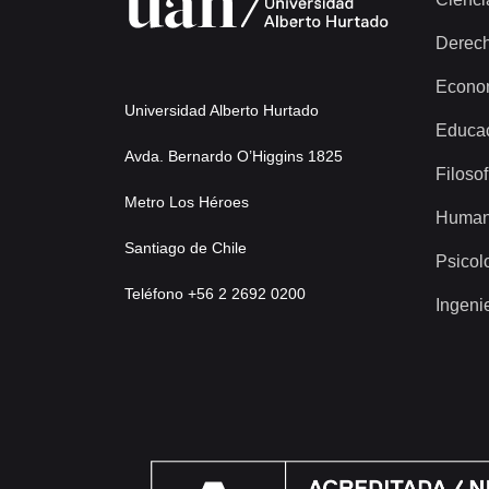
Derec
Econo
Universidad Alberto Hurtado
Educa
Avda. Bernardo O’Higgins 1825
Filosof
Metro Los Héroes
Human
Santiago de Chile
Psicol
Teléfono +56 2 2692 0200
Ingeni