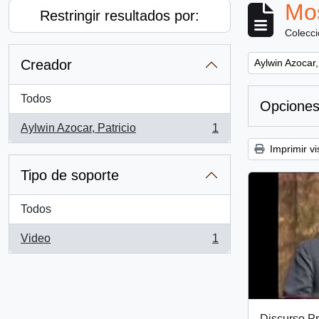
Mos
Restringir resultados por:
Colecc
Remove filter:
Creador
Aylwin Azocar,
Todos
Opciones
Aylwin Azocar, Patricio
1
, 1 resultados
Imprimir vi
Tipo de soporte
Todos
Video
1
, 1 resultados
Discurso Pr