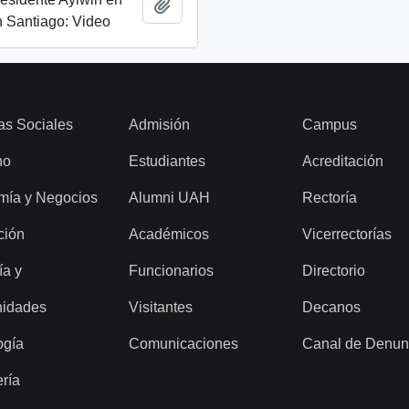
Añadir al portapapeles
 Santiago: Video
as Sociales
Admisión
Campus
ho
Estudiantes
Acreditación
mía y Negocios
Alumni UAH
Rectoría
ción
Académicos
Vicerrectorías
ía y
Funcionarios
Directorio
idades
Visitantes
Decanos
ogía
Comunicaciones
Canal de Denun
ería