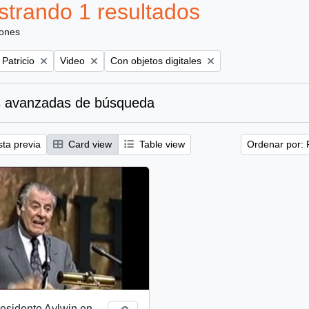
trando 1 resultados
iones
Remove filter:
Remove filter:
 Patricio
Video
Con objetos digitales
 avanzadas de búsqueda
sta previa
Card view
Table view
Ordenar por: 
esidente Aylwin en