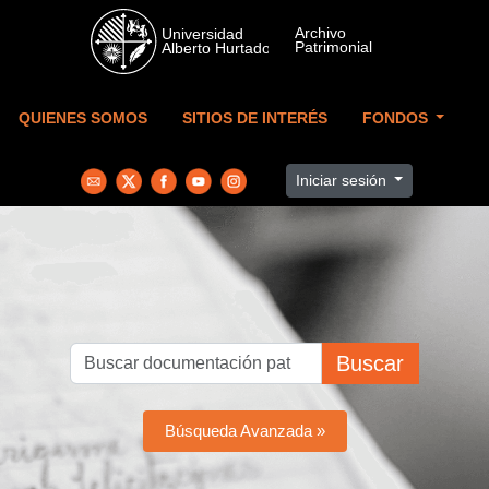
Skip to main content
QUIENES SOMOS
SITIOS DE INTERÉS
FONDOS
Iniciar sesión
Buscar
Búsqueda Avanzada »