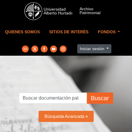
Skip to main content
QUIENES SOMOS
SITIOS DE INTERÉS
FONDOS
Iniciar sesión
Buscar
Búsqueda Avanzada »