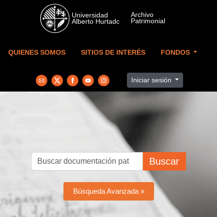
Skip to main content
QUIENES SOMOS
SITIOS DE INTERÉS
FONDOS
Iniciar sesión
Buscar
Búsqueda Avanzada »