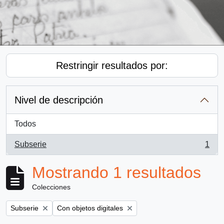
Restringir resultados por:
Nivel de descripción
Todos
Subserie
1
, 1 resultados
Mostrando 1 resultados
Colecciones
Remove filter:
Remove filter:
Subserie
Con objetos digitales