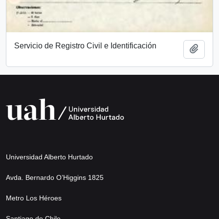
Servicio de Registro Civil e Identificación
Añadi
Universidad Alberto Hurtado
Avda. Bernardo O’Higgins 1825
Metro Los Héroes
Santiago de Chile