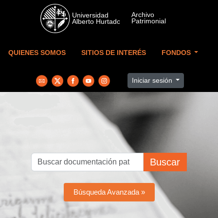
Skip to main content
QUIENES SOMOS
SITIOS DE INTERÉS
FONDOS
Iniciar sesión
Buscar
Búsqueda Avanzada »