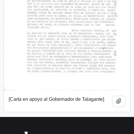
[Carta en apoyo al Gobernador de Talagante]
Añadi