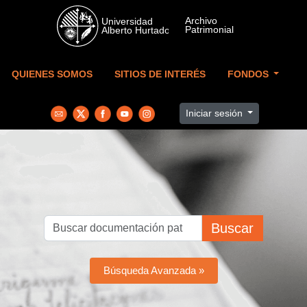
Skip to main content
QUIENES SOMOS
SITIOS DE INTERÉS
FONDOS
Iniciar sesión
Buscar
Búsqueda Avanzada »